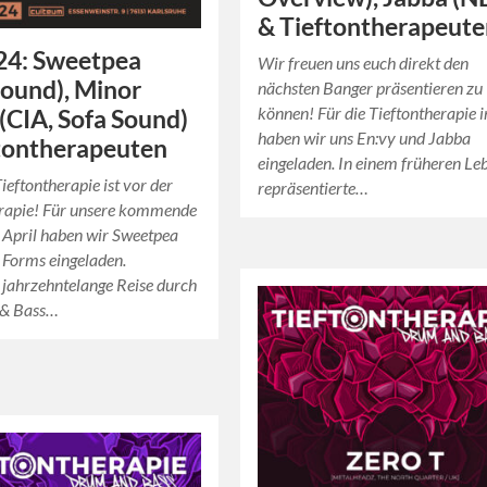
& Tieftontherapeut
24: Sweetpea
Wir freuen uns euch direkt den
Sound), Minor
nächsten Banger präsentieren zu
können! Für die Tieftontherapie
(CIA, Sofa Sound)
haben wir uns En:vy und Jabba
tontherapeuten
eingeladen. In einem früheren Le
ieftontherapie ist vor der
repräsentierte…
erapie! Für unsere kommende
 April haben wir Sweetpea
 Forms eingeladen.
jahrzehntelange Reise durch
 & Bass…