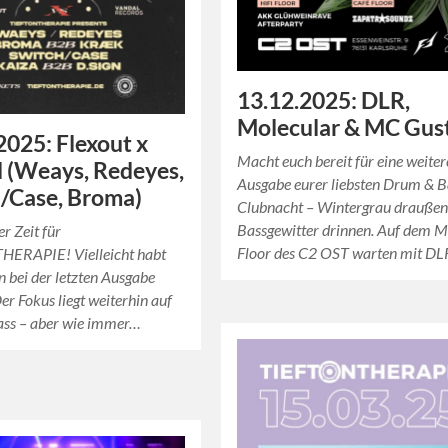
13.12.2025: DLR,
Molecular & MC Gus
2025: Flexout x
Macht euch bereit für eine weiter
 (Weays, Redeyes,
Ausgabe eurer liebsten Drum & B
/Case, Broma)
Clubnacht – Wintergrau draußen
Bassgewitter drinnen. Auf dem 
er Zeit für
Floor des C2 OST warten mit D
ERAPIE! Vielleicht habt
on bei der letzten Ausgabe
er Fokus liegt weiterhin auf
ss – aber wie immer…