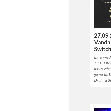
27.09.
Vandal
Switch
Es ist wied
TIEFTONTH
ihr es sch
gemerkt: D
Drum & Ba