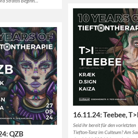
ra Stratos Beginn…
16.11.24: Teebee, T>
Seid ihr bereit für den vorletzten
Tiefton-Tanz im Culteum? Am Sa
24: QZB