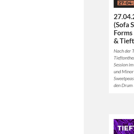
27.04.
(Sofa 
Forms 
& Tief
Nach der T
Tieftonth
Session im
und Minor
Sweetpeas 
den Drum