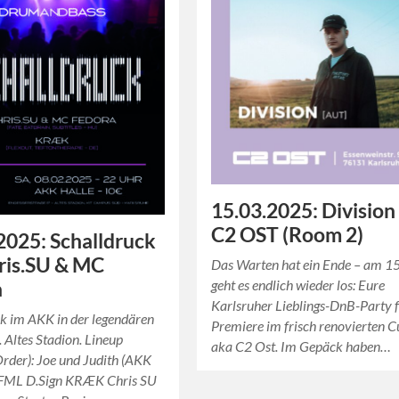
15.03.2025: Division
C2 OST (Room 2)
2025: Schalldruck
ris.SU & MC
Das Warten hat ein Ende – am 15
geht es endlich wieder los: Eure
a
Karlsruher Lieblings-DnB-Party f
k im AKK in der legendären
Premiere im frisch renovierten 
. Altes Stadion. Lineup
aka C2 Ost. Im Gepäck haben…
rder): Joe und Judith (AKK
FML D.Sign KRÆK Chris SU