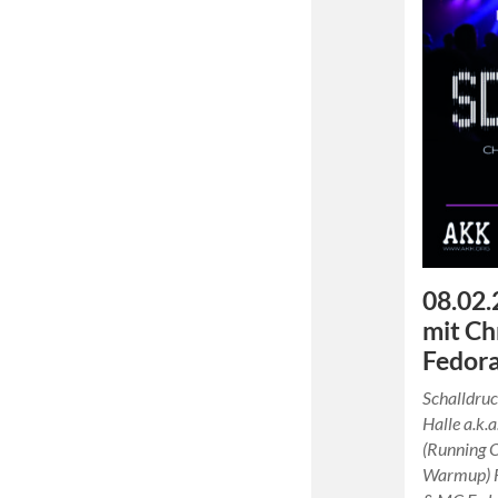
08.02.
mit Ch
Fedor
Schalldruc
Halle a.k.a
(Running O
Warmup) 