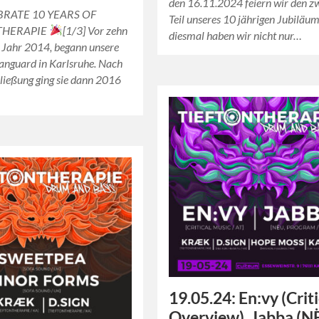
den 16.11.2024 feiern wir den z
BRATE 10 YEARS OF
Teil unseres 10 jährigen Jubiläu
THERAPIE
[1/3] Vor zehn
diesmal haben wir nicht nur…
 Jahr 2014, begann unsere
anguard in Karlsruhe. Nach
ließung ging sie dann 2016
19.05.24: En:vy (Criti
Overview), Jabba (N