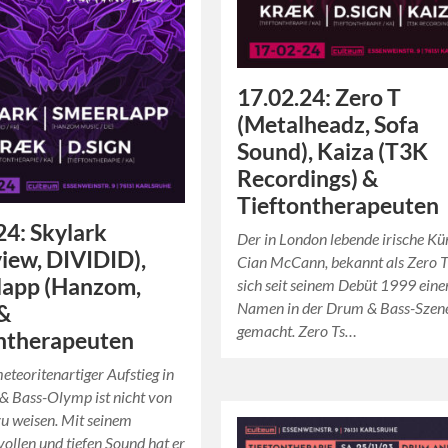
17.02.24: Zero T
(Metalheadz, Sofa
Sound), Kaiza (T3K
Recordings) &
Tieftontherapeuten
24: Skylark
Der in London lebende irische Kü
iew, DIVIDID),
Cian McCann, bekannt als Zero T
lapp (Hanzom,
sich seit seinem Debüt 1999 eine
Namen in der Drum & Bass-Szen
&
gemacht. Zero Ts…
ntherapeuten
eteoritenartiger Aufstieg in
& Bass-Olymp ist nicht von
u weisen. Mit seinem
ollen und tiefen Sound hat er