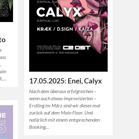
to
e
ass
,
Main
LR,…
17.05.2025: Enei, Calyx
Nach dem überaus erfolgreichen –
wenn auch etwas improvisierten –
Erstling im März sind wir dieses mal
zurück auf dem Main Floor. Und
natürlich mit einem entsprechenden
Booking…