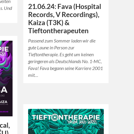
weiten
21.06.24: Fava (Hospital
ms. Und
Records, V Recordings),
Kaiza (T3K) &
Tieftontherapeuten
Passend zum Sommer laden wir die
gute Laune in Person zur
Tieftontherapie. Es geht um keinen
geringeren als Deutschlands No. 1-MC,
Fava! Fava begann seine Karriere 2001
mit…
cal,
ËU)