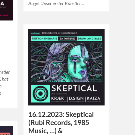
Auge! Unser erster Künstler…
nstler
, hat
n
e
16.12.2023: Skeptical
(Rubi Records, 1985
Music, …) &