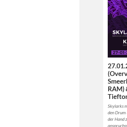
27.01.
(Overv
Smeer
RAM) 
Tiefto
Skylarks m
den Drum 
der Hand z
anspruchsv