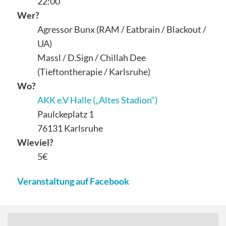
22:00
Wer?
Agressor Bunx (RAM / Eatbrain / Blackout /
UA)
Massl / D.Sign / Chillah Dee
(Tieftontherapie / Karlsruhe)
Wo?
AKK e.V Halle („Altes Stadion“)
Paulckeplatz 1
76131 Karlsruhe
Wieviel?
5€
Veranstaltung auf Facebook