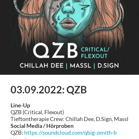
03.09.2022: QZB
Line-Up
QZB (Critical, Flexout)
Tieftontherapie Crew: Chillah Dee, D.Sign, Massl
Social Media / Hörproben
QZB:
https://soundcloud.com/qbig-zenith-b