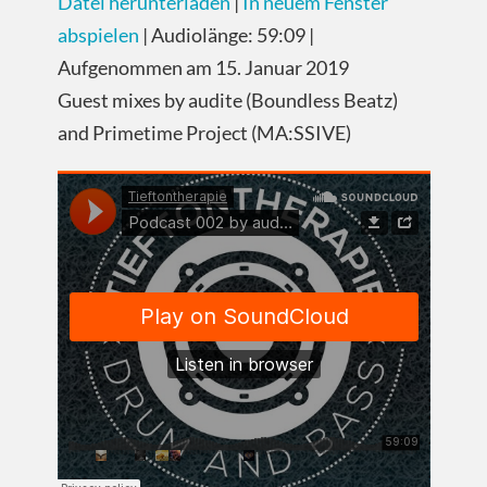
Datei herunterladen
|
In neuem Fenster
TEILEN
abspielen
|
Audiolänge: 59:09
|
RSS FEED
Aufgenommen am 15. Januar 2019
LINK
Guest mixes by audite (Boundless Beatz)
EMBED
and Primetime Project (MA:SSIVE)