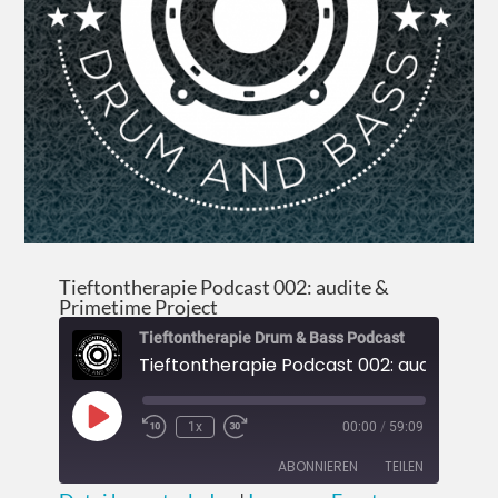
Tieftontherapie Podcast 002: audite &
Primetime Project
Tieftontherapie Drum & Bass Podcast
1x
00:00
/
59:09
ABONNIEREN
TEILEN