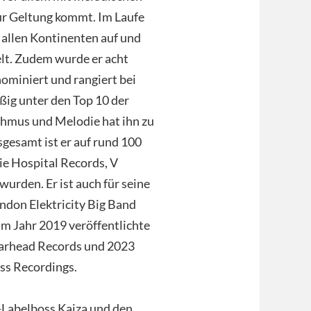
ur Geltung kommt. Im Laufe
f allen Kontinenten auf und
elt. Zudem wurde er acht
nominiert und rangiert bei
ig unter den Top 10 der
hmus und Melodie hat ihn zu
gesamt ist er auf rund 100
ie Hospital Records, V
urden. Er ist auch für seine
ondon Elektricity Big Band
m Jahr 2019 veröffentlichte
earhead Records und 2023
ass Recordings.
-Labelboss Kaiza und den