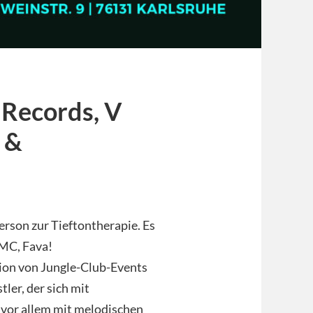
 Records, V
 &
rson zur Tieftontherapie. Es
-MC, Fava!
tion von Jungle-Club-Events
tler, der sich mit
 vor allem mit melodischen