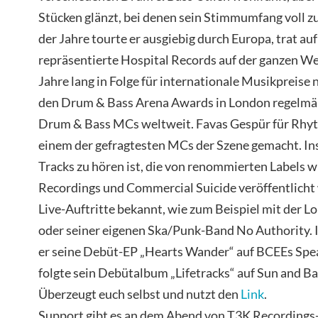
Stücken glänzt, bei denen sein Stimmumfang voll z
der Jahre tourte er ausgiebig durch Europa, trat au
repräsentierte Hospital Records auf der ganzen W
Jahre lang in Folge für internationale Musikpreise 
den Drum & Bass Arena Awards in London regelmäß
Drum & Bass MCs weltweit. Favas Gespür für Rhyt
einem der gefragtesten MCs der Szene gemacht. Ins
Tracks zu hören ist, die von renommierten Labels w
Recordings und Commercial Suicide veröffentlicht w
Live-Auftritte bekannt, wie zum Beispiel mit der L
oder seiner eigenen Ska/Punk-Band No Authority. I
er seine Debüt-EP „Hearts Wander“ auf BCEEs Sp
folgte sein Debütalbum „Lifetracks“ auf Sun and B
Überzeugt euch selbst und nutzt den
Link
.
Support gibt es an dem Abend von T3K Recordings