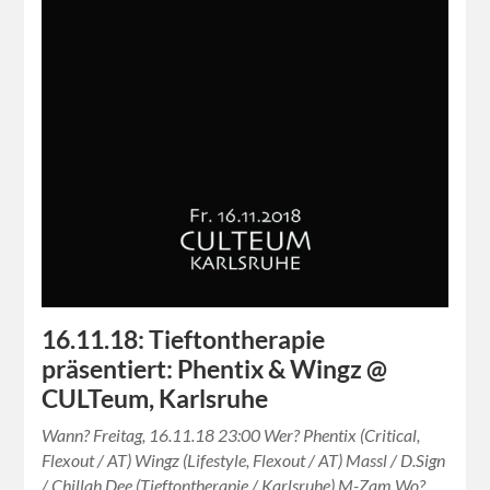
16.11.18: Tieftontherapie
präsentiert: Phentix & Wingz @
CULTeum, Karlsruhe
Wann? Freitag, 16.11.18 23:00 Wer? Phentix (Critical,
Flexout / AT) Wingz (Lifestyle, Flexout / AT) Massl / D.Sign
/ Chillah Dee (Tieftontherapie / Karlsruhe) M-Zam Wo?