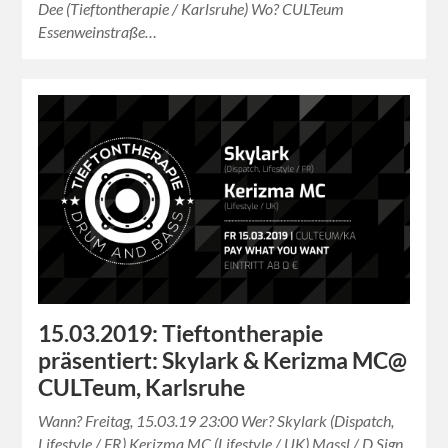
Dee (Tieftontherapie / Karlsruhe) Wo? CULTeum
Essenweinstraße…
15.03.2019: Tieftontherapie
präsentiert: Skylark & Kerizma MC@
CULTeum, Karlsruhe
Wann? Freitag, 15.03.19 23:00 Wer? Skylark (Dispatch,
Lifestyle / FR) Kerizma MC (Lifestyle / UK) Massl / D.Sign