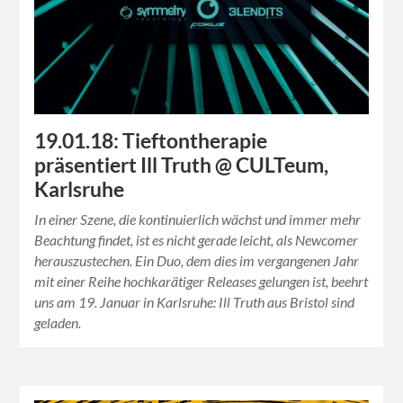
19.01.18: Tieftontherapie
präsentiert Ill Truth @ CULTeum,
Karlsruhe
In einer Szene, die kontinuierlich wächst und immer mehr
Beachtung findet, ist es nicht gerade leicht, als Newcomer
herauszustechen. Ein Duo, dem dies im vergangenen Jahr
mit einer Reihe hochkarätiger Releases gelungen ist, beehrt
uns am 19. Januar in Karlsruhe: Ill Truth aus Bristol sind
geladen.