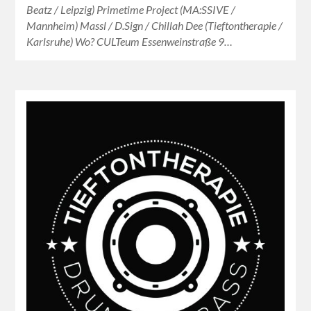
Beatz / Leipzig) Primetime Project (MA:SSIVE /
Mannheim) Massl / D.Sign / Chillah Dee (Tieftontherapie /
Karlsruhe) Wo? CULTeum Essenweinstraße 9…