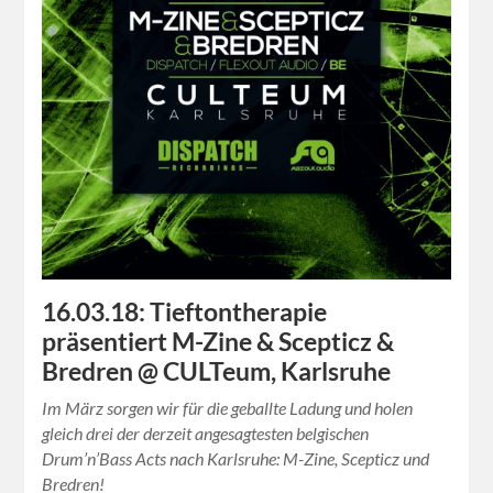
16.03.18: Tieftontherapie
präsentiert M-Zine & Scepticz &
Bredren @ CULTeum, Karlsruhe
Im März sorgen wir für die geballte Ladung und holen
gleich drei der derzeit angesagtesten belgischen
Drum’n’Bass Acts nach Karlsruhe: M-Zine, Scepticz und
Bredren!